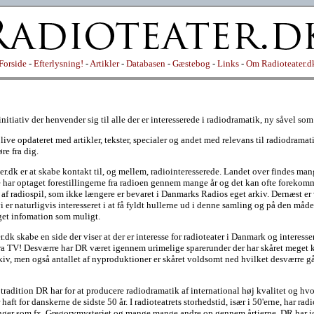
Forside
-
Efterlysning!
-
Artikler
-
Databasen
-
Gæstebog
-
Links
-
Om Radioteater.d
 initiativ der henvender sig til alle der er interesserede i radiodramatik, ny såvel s
 blive opdateret med artikler, tekster, specialer og andet med relevans til radiodram
re fra dig.
er.dk er at skabe kontakt til, og mellem, radiointeresserede. Landet over findes ma
e har optaget forestillingerne fra radioen gennem mange år og det kan ofte forekomm
af radiospil, som ikke længere er bevaret i Danmarks Radios eget arkiv. Dernæst er 
i er naturligvis interesseret i at få fyldt hullerne ud i denne samling og på den må
et infomation som muligt.
r.dk skabe en side der viser at der er interesse for radioteater i Danmark og interess
ra TV! Desværre har DR været igennem urimelige sparerunder der har skåret meget kra
kiv, men også antallet af nyproduktioner er skåret voldsomt ned hvilket desværre gå
tradition DR har for at producere radiodramatik af international høj kvalitet og hvo
 haft for danskerne de sidste 50 år. I radioteatrets storhedstid, især i 50'erne, har ra
inger som fx. Gregorymysteriet og mange mange andre op gennem årtierne. DR har 