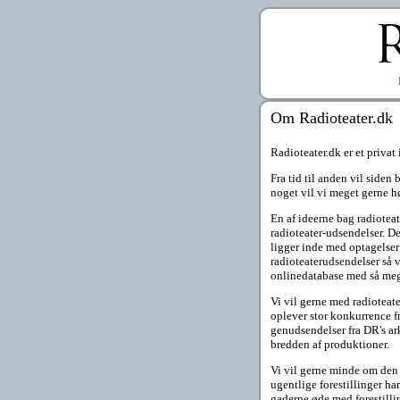
Om Radioteater.dk
Radioteater.dk er et privat
Fra tid til anden vil siden
noget vil vi meget gerne hø
En af ideerne bag radioteat
radioteater-udsendelser. D
ligger inde med optagelser 
radioteaterudsendelser så v
onlinedatabase med så meg
Vi vil gerne med radioteate
oplever stor konkurrence f
genudsendelser fra DR's ar
bredden af produktioner.
Vi vil gerne minde om den 
ugentlige forestillinger har
gaderne øde med forestill