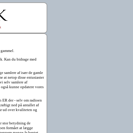
k
om gammel.
atik. Kan du bidrage med
nge samlere af især de gamle
e at netop disse entusiaster
vi selv samlere af
de også kunne opdatere vores
en ER der - selv om radioen
ftigt ned på antallet af
r ud over kvaliteten og
r stor betydning de
dioen formået at lægge
igennem mange år hentet