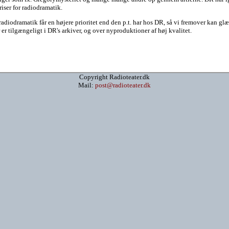
iser for radiodramatik.
radiodramatik får en højere prioritet end den p.t. har hos DR, så vi fremover kan g
er tilgængeligt i DR's arkiver, og over nyproduktioner af høj kvalitet.
Copyright Radioteater.dk
Mail:
post@radioteater.dk